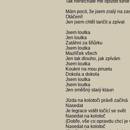
Tak nenecháte mě opustit tuhle
Mám pocit, že jsem zralý na za
Otáčení!
Jen jsem chtěl tančit a zpívat
Jsem loutka
Jen loutka
Zatáhni za šňůrku
Jsem loutka
Mazlíček všech
Jen tak dlouho, jak zpívám
Jsem loutka
Koukni na mou piruetu
Dokola a dokola
Jsem loutka
Jsem loutka
Jen směšný starý klaun
Jízda na kolotoči právě začíná
Nasedat
Je legrace vidět točící se svět
Nasedat na kolotoč
(Dobře, vše co opravdu chci je 
Nasedat na kolotoč