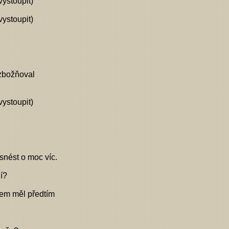
vystoupit)
vystoupit)
 zbožňoval
vystoupit)
snést o moc víc.
lí?
sem měl předtím