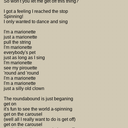
So won't you let me get off this thing?
I got a feeling I reached the stop
Spinning!
I only wanted to dance and sing
I'm a marionette
just a marionette
pull the string
I'm marionette
everybody's pet
just as long as I sing
I'm marionette
see my pirouette
'round and 'round
I'm a marionette
I'm a marionette
just a silly old clown
The roundabound is just beganing
get on
it's fun to see the world a-spinning
get on the carousel
(well all I really want to do is get off)
get on the carousel