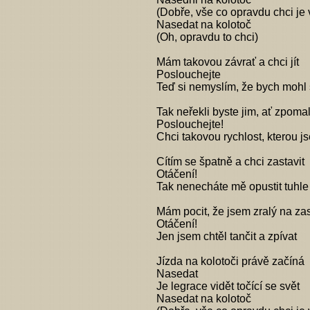
(Dobře, vše co opravdu chci je 
Nasedat na kolotoč
(Oh, opravdu to chci)
Mám takovou závrať a chci jít
Poslouchejte
Teď si nemyslím, že bych mohl 
Tak neřekli byste jim, ať zpoma
Poslouchejte!
Chci takovou rychlost, kterou j
Cítím se špatně a chci zastavit
Otáčení!
Tak nenecháte mě opustit tuhle
Mám pocit, že jsem zralý na za
Otáčení!
Jen jsem chtěl tančit a zpívat
Jízda na kolotoči právě začíná
Nasedat
Je legrace vidět točící se svět
Nasedat na kolotoč