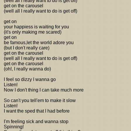
(well all I really want to do is get off)
get on the carousel
(well all I really want to do is get off)
get on
your happiess is waiting for you
(it's only making me scared)
get on
be famous,let the world adore you
(but I don't really care)
get on the carousel
(well all I really want to do is get off)
get on the carousel
(oh!, I really wanna do)
I feel so dizzy I wanna go
Listen!
Now I don't thing I can take much more
So can't you tell'em to make it slow
Listen!
I want the sped that I had before
I'm feeling sick and wanna stop
Spinning!