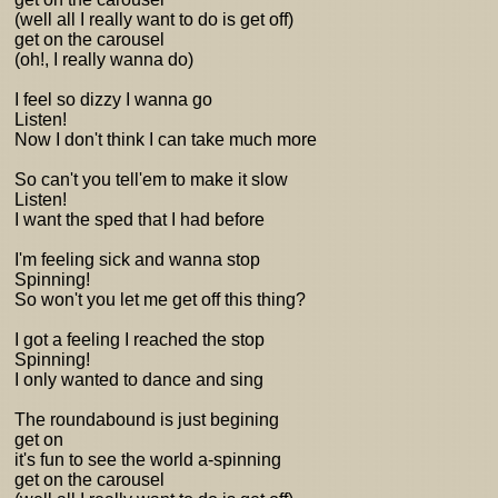
(well all I really want to do is get off)
get on the carousel
(oh!, I really wanna do)
I feel so dizzy I wanna go
Listen!
Now I don't think I can take much more
So can't you tell'em to make it slow
Listen!
I want the sped that I had before
I'm feeling sick and wanna stop
Spinning!
So won't you let me get off this thing?
I got a feeling I reached the stop
Spinning!
I only wanted to dance and sing
The roundabound is just begining
get on
it's fun to see the world a-spinning
get on the carousel