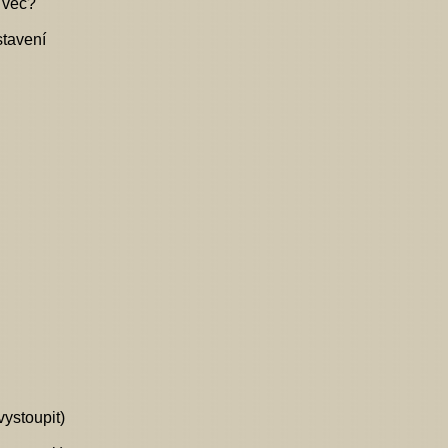
 věc?
stavení
vystoupit)