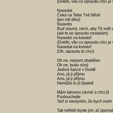
(Dobře, vše co opravdu chci je 
Nasedat
Čeká na Tebe Tvé štěstí
(jen mě děsí)
Nasedni
Buď slavný, nech, aby Tě svět
(ale to se opravdu nestarám)
Nasedni na kolotoč
(Dobře, vše co opravdu chci je 
Nasedat na kolotoč
(Oh, opravdu to chci)
Oh ne, nejsem zbabělec
Oh ne, budu silný
Jediná šance v životě
Ano, já ji příjmu
Ano, já ji příjmu
Nemůže to jít špatně
Mám takovou závrať a chci jít
Poslouchejte
Teď si nemyslím, že bych mohl 
Tak neřekli byste jim, ať zpoma