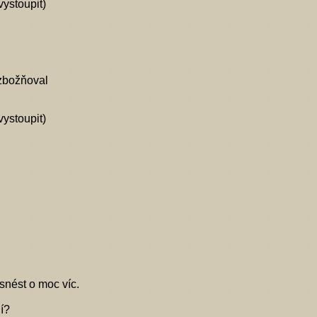
vystoupit)
 zbožňoval
vystoupit)
snést o moc víc.
lí?