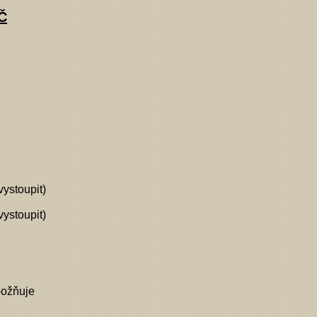
Č
vystoupit)
vystoupit)
božňuje