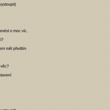
vystoupit)
snést o moc víc.
lí?
sem měl předtím
 věc?
stavení