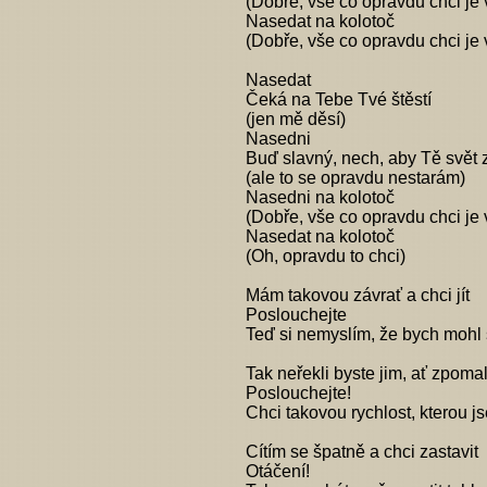
(Dobře, vše co opravdu chci je 
Nasedat na kolotoč
(Dobře, vše co opravdu chci je 
Nasedat
Čeká na Tebe Tvé štěstí
(jen mě děsí)
Nasedni
Buď slavný, nech, aby Tě svět
(ale to se opravdu nestarám)
Nasedni na kolotoč
(Dobře, vše co opravdu chci je 
Nasedat na kolotoč
(Oh, opravdu to chci)
Mám takovou závrať a chci jít
Poslouchejte
Teď si nemyslím, že bych mohl 
Tak neřekli byste jim, ať zpoma
Poslouchejte!
Chci takovou rychlost, kterou j
Cítím se špatně a chci zastavit
Otáčení!