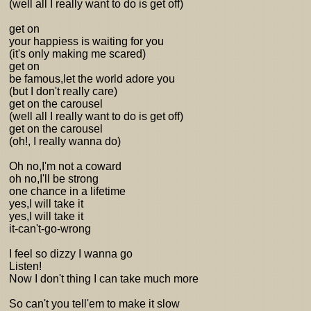
(well all I really want to do is get off)
get on
your happiess is waiting for you
(it's only making me scared)
get on
be famous,let the world adore you
(but I don't really care)
get on the carousel
(well all I really want to do is get off)
get on the carousel
(oh!, I really wanna do)
Oh no,I'm not a coward
oh no,I'll be strong
one chance in a lifetime
yes,I will take it
yes,I will take it
it-can't-go-wrong
I feel so dizzy I wanna go
Listen!
Now I don't thing I can take much more
So can't you tell'em to make it slow