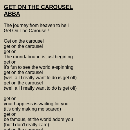
GET ON THE CAROUSEL
ABBA
The journey from heaven to hell
Get On The Carousel!
Get on the carousel
get on the carousel
get on
The roundabound is just begining
get on
it's fun to see the world a-spinning
get on the carousel
(well all I really want to do is get off)
get on the carousel
(well all I really want to do is get off)
get on
your happiess is waiting for you
(it's only making me scared)
get on
be famous,let the world adore you
(but I don't really care)
get on the carousel