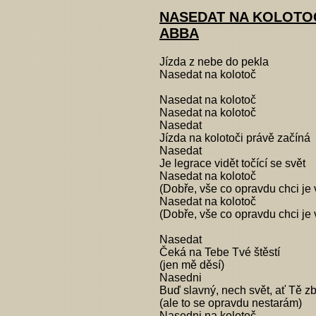
NASEDAT NA KOLOTO
ABBA
Jízda z nebe do pekla
Nasedat na kolotoč
Nasedat na kolotoč
Nasedat na kolotoč
Nasedat
Jízda na kolotoči právě začíná
Nasedat
Je legrace vidět točící se svět
Nasedat na kolotoč
(Dobře, vše co opravdu chci je 
Nasedat na kolotoč
(Dobře, vše co opravdu chci je 
Nasedat
Čeká na Tebe Tvé štěstí
(jen mě děsí)
Nasedni
Buď slavný, nech svět, ať Tě z
(ale to se opravdu nestarám)
Nasedni na kolotoč