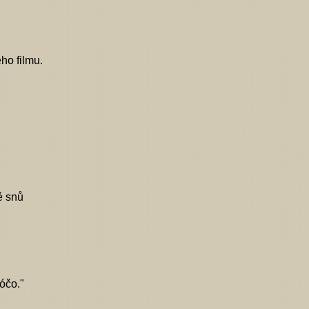
ho filmu.
ě snů
kóčo."