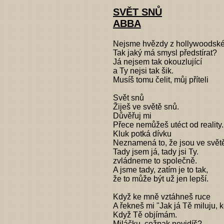
SVĚT SNŮ
ABBA
Nejsme hvězdy z hollywoodské
Tak jaký má smysl předstírat?
Já nejsem tak okouzlující
a Ty nejsi tak šik.
Musíš tomu čelit, můj příteli
Svět snů
Žiješ ve světě snů.
Důvěřuj mi
Přece nemůžeš utéct od reality.
Kluk potká dívku
Neznamená to, že jsou ve svět
Tady jsem já, tady jsi Ty.
zvládneme to společně.
A jsme tady, zatím je to tak,
že to může být už jen lepší.
Když ke mně vztáhneš ruce
A řekneš mi "Jak já Tě miluju, 
Když Tě objímám.
Miláčku, cožpak nevidíš?