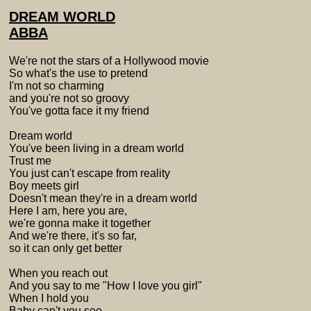
DREAM WORLD
ABBA
We're not the stars of a Hollywood movie
So what's the use to pretend
I'm not so charming
and you're not so groovy
You've gotta face it my friend
Dream world
You've been living in a dream world
Trust me
You just can't escape from reality
Boy meets girl
Doesn't mean they're in a dream world
Here I am, here you are,
we're gonna make it together
And we're there, it's so far,
so it can only get better
When you reach out
And you say to me "How I love you girl"
When I hold you
Baby can't you see