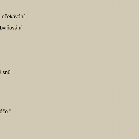
á očekávání.
bviňování.
ě snů
kóčo."