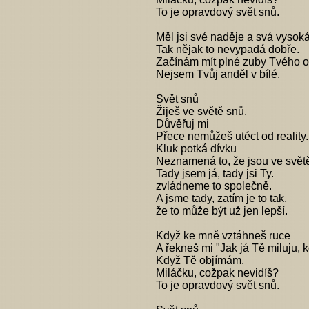
To je opravdový svět snů.
Měl jsi své naděje a svá vysok
Tak nějak to nevypadá dobře.
Začínám mít plné zuby Tvého o
Nejsem Tvůj anděl v bílé.
Svět snů
Žiješ ve světě snů.
Důvěřuj mi
Přece nemůžeš utéct od reality.
Kluk potká dívku
Neznamená to, že jsou ve svět
Tady jsem já, tady jsi Ty.
zvládneme to společně.
A jsme tady, zatím je to tak,
že to může být už jen lepší.
Když ke mně vztáhneš ruce
A řekneš mi "Jak já Tě miluju, 
Když Tě objímám.
Miláčku, cožpak nevidíš?
To je opravdový svět snů.