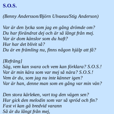
S.O.S.
(Benny Andersson/Björn Ulvaeus/Stig Anderson)
Var är den lycka som jag en gång drömde om?
Du har förändrat dej och är så långt från mej.
Var är dom känslor som du haft?
Hur har det blivit så?
Du är en främling nu, finns någon hjälp att få?
[Refräng]
Säg, vem kan svara och vem kan förklara? S.O.S.!
Var är min kära som var mej så nära? S.O.S.!
Vem är du, som jag nu inte känner igen?
Var är han, denne man som en gång var min vän?
Den stora kärleken, vart tog den vägen sen?
Hur gick den melodin som var så spröd och fin?
Fast vi kan gå bredvid varann
Så är du långt från mej,