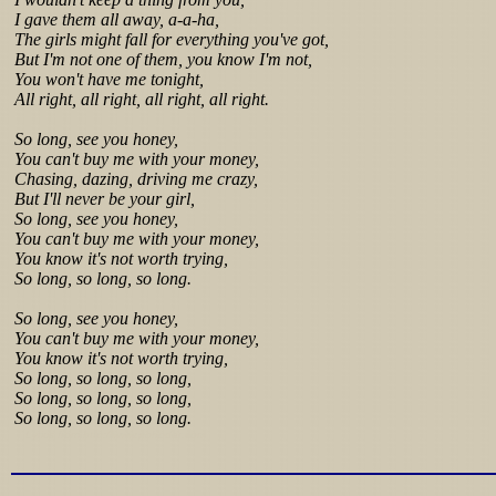
I gave them all away, a-a-ha,
The girls might fall for everything you've got,
But I'm not one of them, you know I'm not,
You won't have me tonight,
All right, all right, all right, all right.
So long, see you honey,
You can't buy me with your money,
Chasing, dazing, driving me crazy,
But I'll never be your girl,
So long, see you honey,
You can't buy me with your money,
You know it's not worth trying,
So long, so long, so long.
So long, see you honey,
You can't buy me with your money,
You know it's not worth trying,
So long, so long, so long,
So long, so long, so long,
So long, so long, so long.
Lyrics from http://www.pohodar.com