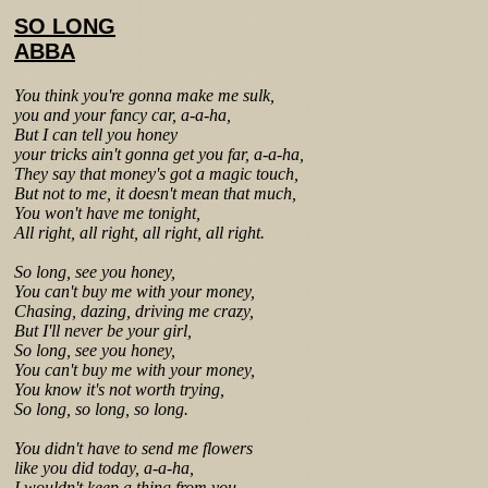
SO LONG
ABBA
You think you're gonna make me sulk,
you and your fancy car, a-a-ha,
But I can tell you honey
your tricks ain't gonna get you far, a-a-ha,
They say that money's got a magic touch,
But not to me, it doesn't mean that much,
You won't have me tonight,
All right, all right, all right, all right.
So long, see you honey,
You can't buy me with your money,
Chasing, dazing, driving me crazy,
But I'll never be your girl,
So long, see you honey,
You can't buy me with your money,
You know it's not worth trying,
So long, so long, so long.
You didn't have to send me flowers
like you did today, a-a-ha,
I wouldn't keep a thing from you,