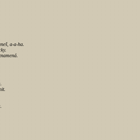
aneš, a-a-ha.
cky.
eznamená.
.
it.
.