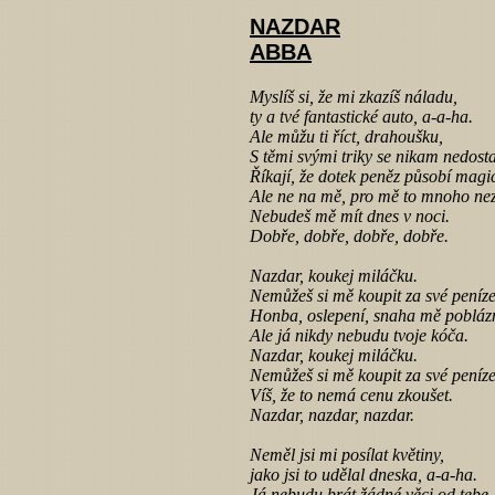
NAZDAR
ABBA
Myslíš si, že mi zkazíš náladu,
ty a tvé fantastické auto, a-a-ha.
Ale můžu ti říct, drahoušku,
S těmi svými triky se nikam nedost
Říkají, že dotek peněz působí magi
Ale ne na mě, pro mě to mnoho n
Nebudeš mě mít dnes v noci.
Dobře, dobře, dobře, dobře.
Nazdar, koukej miláčku.
Nemůžeš si mě koupit za své peníze
Honba, oslepení, snaha mě poblázn
Ale já nikdy nebudu tvoje kóča.
Nazdar, koukej miláčku.
Nemůžeš si mě koupit za své peníze
Víš, že to nemá cenu zkoušet.
Nazdar, nazdar, nazdar.
Neměl jsi mi posílat květiny,
jako jsi to udělal dneska, a-a-ha.
Já nebudu brát žádné věci od tebe,