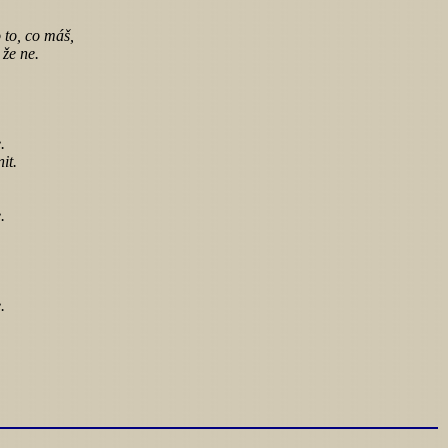
to, co máš,
 že ne.
.
it.
.
.