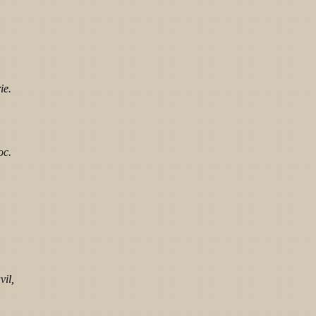
ie.
oc.
vil,