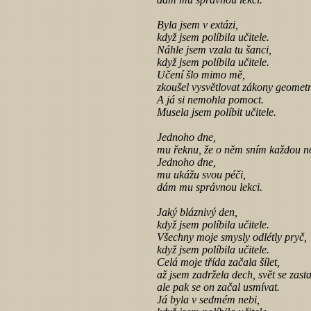
Byla jsem v extázi,
když jsem políbila učitele.
Náhle jsem vzala tu šanci,
když jsem políbila učitele.
Učení šlo mimo mě,
zkoušel vysvětlovat zákony geometr
A já si nemohla pomoct.
Musela jsem políbit učitele.
Jednoho dne,
mu řeknu, že o něm sním každou n
Jednoho dne,
mu ukážu svou péči,
dám mu správnou lekci.
Jaký bláznivý den,
když jsem políbila učitele.
Všechny moje smysly odlétly pryč,
když jsem políbila učitele.
Celá moje třída začala šílet,
až jsem zadržela dech, svět se zasta
ale pak se on začal usmívat.
Já byla v sedmém nebi,