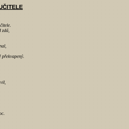
UČITELE
čitele.
d zdá,
nal,
ě překvapený.
vil,
oc.