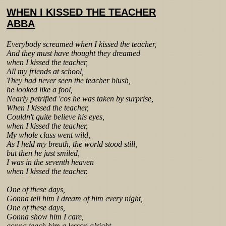
WHEN I KISSED THE TEACHER
ABBA
Everybody screamed when I kissed the teacher,
And they must have thought they dreamed
when I kissed the teacher,
All my friends at school,
They had never seen the teacher blush,
he looked like a fool,
Nearly petrified 'cos he was taken by surprise,
When I kissed the teacher,
Couldn't quite believe his eyes,
when I kissed the teacher,
My whole class went wild,
As I held my breath, the world stood still,
but then he just smiled,
I was in the seventh heaven
when I kissed the teacher.
One of these days,
Gonna tell him I dream of him every night,
One of these days,
Gonna show him I care,
gonna teach him a lesson alright.