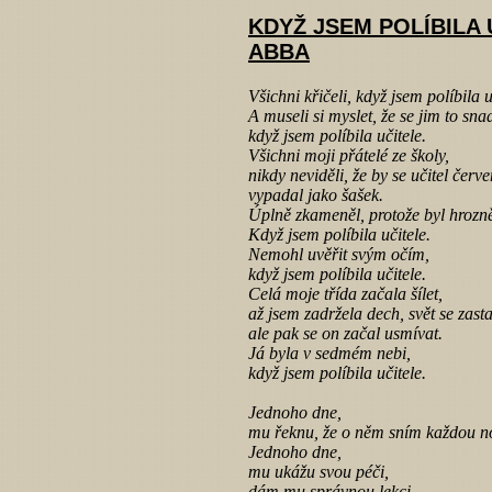
KDYŽ JSEM POLÍBILA 
ABBA
Všichni křičeli, když jsem políbila u
A museli si myslet, že se jim to sna
když jsem políbila učitele.
Všichni moji přátelé ze školy,
nikdy neviděli, že by se učitel červe
vypadal jako šašek.
Úplně zkameněl, protože byl hrozn
Když jsem políbila učitele.
Nemohl uvěřit svým očím,
když jsem políbila učitele.
Celá moje třída začala šílet,
až jsem zadržela dech, svět se zasta
ale pak se on začal usmívat.
Já byla v sedmém nebi,
když jsem políbila učitele.
Jednoho dne,
mu řeknu, že o něm sním každou n
Jednoho dne,
mu ukážu svou péči,
dám mu správnou lekci.