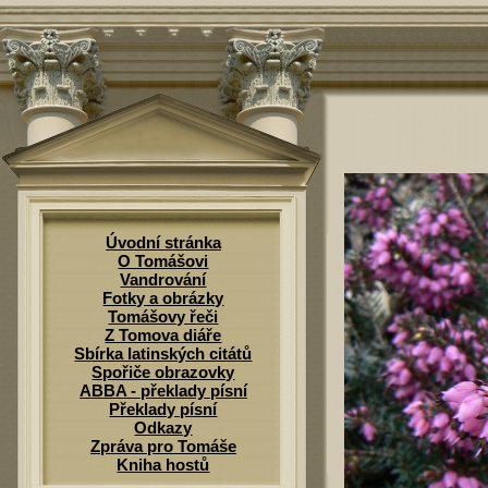
Úvodní stránka
O Tomášovi
Vandrování
Fotky a obrázky
Tomášovy řeči
Z Tomova diáře
Sbírka latinských citátů
Spořiče obrazovky
ABBA - překlady písní
Překlady písní
Odkazy
Zpráva pro Tomáše
Kniha hostů