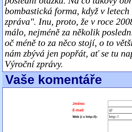
poslední otázku. Na co takový ob
bombastická forma, když v letech 
zpráva". Inu, proto, že v roce 20
málo, nejméně za několik poslední
oč méně to za něco stojí, o to vět
nám zbývá jen popřát, ať se tu na
Výroční zprávy.
Vaše komentáře
Jméno:
E-mail:
Web (i s http://):