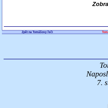
Zobra
Zpět na Tomášovy řeči
Tom
To
Naposl
7. 