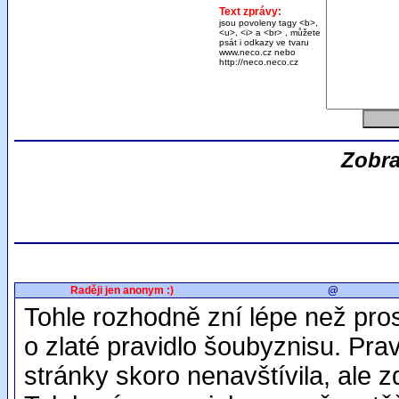
Text zprávy:
jsou povoleny tagy <b>,
<u>, <i> a <br> , můžete
psát i odkazy ve tvaru
www.neco.cz nebo
http://neco.neco.cz
Zobra
Raději jen anonym :)
@
Tohle rozhodně zní lépe než pros
o zlaté pravidlo šoubyznisu. Pra
stránky skoro nenavštívila, ale z