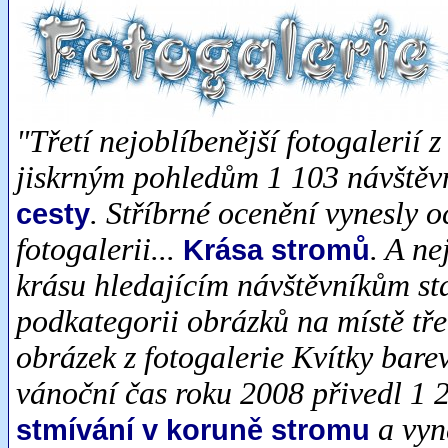
"Třetí nejoblíbenější fotogalerií z
jiskrným pohledům 1 103 návštěvní
. Stříbrné ocenění vynesly 
cesty
fotogalerii...
. A ne
Krása stromů
krásu hledajícím návštěvníkům sta
podkategorii obrázků na místě tře
obrázek z fotogalerie Kvítky bar
vánoční čas roku 2008 přivedl 1 
a vyn
stmívání v koruně stromu