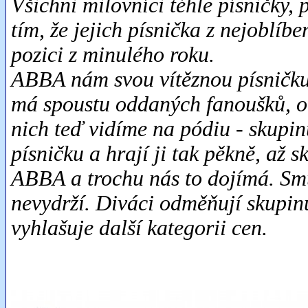
Všichni milovníci téhle písničky, 
tím, že jejich písnička z nejoblíb
pozici z minulého roku.
ABBA nám svou vítěznou písničku 
má spoustu oddaných fanoušků, ob
nich teď vidíme na pódiu - skupin
písničku a hrají ji tak pěkně, až 
ABBA a trochu nás to dojímá. Smu
nevydrží. Diváci odměňují skupin
vyhlašuje další kategorii cen.