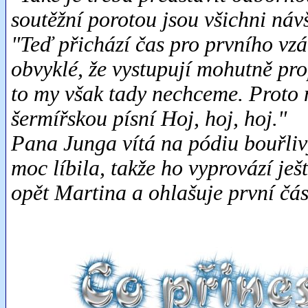
soutěžní porotou jsou všichni náv
"Teď přichází čas pro prvního vzá
obvyklé, že vystupují mohutně p
to my však tady nechceme. Proto 
šermířskou písní Hoj, hoj, hoj."
Pana Junga vítá na pódiu bouřlivý
moc líbila, takže ho vyprovází je
opět Martina a ohlašuje první čás