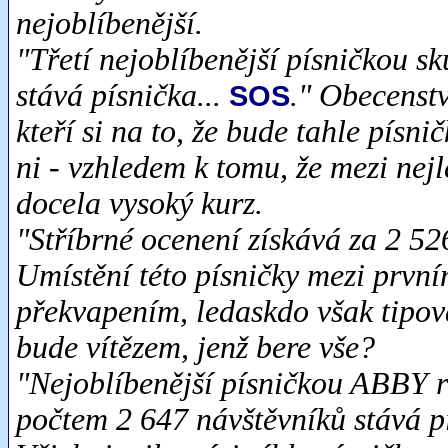
nejoblíbenější.
"Třetí nejoblíbenější písničkou 
stává písnička...
." Obecenstv
SOS
kteří si na to, že bude tahle písni
ni - vzhledem k tomu, že mezi nejl
docela vysoký kurz.
"Stříbrné ocenení získává za 2 52
Umístění této písničky mezi prvn
překvapením, ledaskdo však tipova
bude vítězem, jenž bere vše?
"Nejoblíbenější písničkou ABBY ro
počtem 2 647 návštěvníků stává p