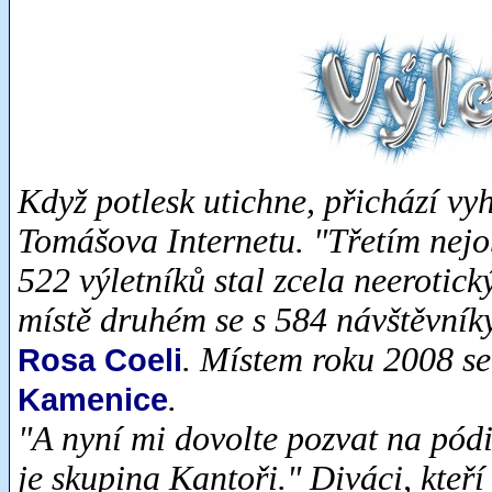
Když potlesk utichne, přichází vyh
Tomášova Internetu. "Třetím nejo
522 výletníků stal zcela neeroti
místě druhém se s 584 návštěvník
. Místem roku 2008 se
Rosa Coeli
.
Kamenice
"A nyní mi dovolte pozvat na pód
je skupina Kantoři." Diváci, kteří