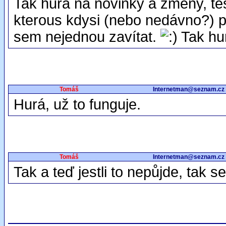
Tak hurá na novinky a změny, tě
kterous kdysi (nebo nedávno?) 
sem nejednou zavítat.
Tak hu
Tomáš
Internetman@seznam.cz
Hurá, už to funguje.
Tomáš
Internetman@seznam.cz
Tak a teď jestli to nepůjde, tak s