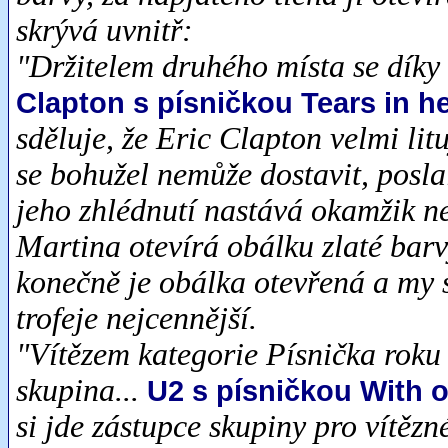
skrývá uvnitř:
"Držitelem druhého místa se díky 
Clapton s písničkou Tears in h
sděluje, že Eric Clapton velmi lit
se bohužel nemůže dostavit, posl
jeho zhlédnutí nastává okamžik ne
Martina otevírá obálku zlaté barvy
konečně je obálka otevřená a my 
trofeje nejcennější.
"Vítězem kategorie Písnička roku
skupina...
U2 s písničkou With o
si jde zástupce skupiny pro vítěz