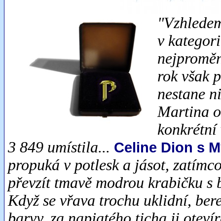
"Vzhledem 
v kategori
nejproměnl
rok však p
nestane ni
Martina o
konkrétní 
3 849 umístila...
Celine Dion s M
propuká v potlesk a jásot, zatímco
převzít tmavě modrou krabičku s 
Když se vřava trochu uklidní, ber
barvy, za napjatého ticha ji otev