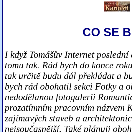
CO SE B
I když Tomášův Internet poslední
tomu tak. Rád bych do konce roku 
tak určitě budu dál překládat a b
bych rád obohatil sekci Fotky a o
nedodělanou fotogalerii Romantick
prozatímním pracovním názvem Krá
zajímavých staveb a architektoni
nejsoučasnější. Také plánuji obo