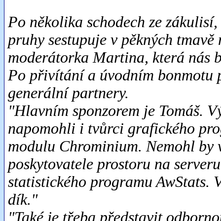
Po několika schodech ze zákulisí
pruhy sestupuje v pěkných tmavě
moderátorka Martina, která nás 
Po přivítání a úvodním bonmotu př
generální partnery.
"Hlavním sponzorem je Tomáš. V
napomohli i tvůrci grafického p
modulu Chrominium. Nemohl by vš
poskytovatele prostoru na serveru
statistického programu AwStats. 
dík."
"Také je třeba představit odborno