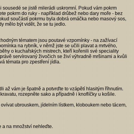
vaši sousedé se jistě milerádi uskromní. Pokud vám pokrm
rete pokrm do ruky - například drůbež nebo dary moře - bez
t a pokud součástí pokrmu byla dobrá omáčka nebo masový sos,
y mělo být vidět, že se tu jedlo.
zhodným tématem jsou poutavé vzpomínky - na zažívací
pomínka na rybník, v němž jste se učili plavat a mrtvého,
ěhy o kuchařských mistrech, kteří kořenili své speciality
 právě servírovaný živočich se živí výhradně mršinami a kvůli
vá témata pro zpestření jídla.
i až vám je špatně a potvrďte to vzápětí hlasitým říhnutím.
kravatu, rozepněte sako a případně i knoflíčky u košile.
ně ovívat ubrouskem, jídelním lístkem, kloboukem nebo tácem,
e a na množství nehleďte.