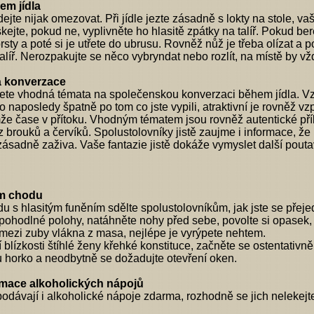
em jídla
ejte nijak omezovat. Při jídle jezte zásadně s lokty na stole, 
kejte, pokud ne, vyplivněte ho hlasitě zpátky na talíř. Pokud be
 prsty a poté si je utřete do ubrusu. Rovněž nůž je třeba olíza
talíř. Nerozpakujte se něco vybryndat nebo rozlít, na místě by vžd
á konverzace
ete vhodná témata na společenskou konverzaci během jídla. V
o naposledy špatně po tom co jste vypili, atraktivní je rovněž vz
mže čase v přítoku. Vhodným tématem jsou rovněž autentické příb
z brouků a červíků. Spolustolovníky jistě zaujme i informace, že
 zásadně zaživa. Vaše fantazie jistě dokáže vymyslet další pouta
ím chodu
 s hlasitým funěním sdělte spolustolovníkům, jak jste se přejedl
o pohodlné polohy, natáhněte nohy před sebe, povolte si opasek, 
mezi zuby vlákna z masa, nejlépe je vyrýpete nehtem.
 blízkosti štíhlé ženy křehké konstituce, začněte se ostentativ
 tu horko a neodbytně se dožadujte otevření oken.
umace alkoholických nápojů
odávají i alkoholické nápoje zdarma, rozhodně se jich nelekejt