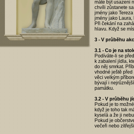
máte být usazeni n
chvíli zůstanete s
jmény jako Tereza
jmény jako Laura, 
Při čekání na zaháj
hlavu. Když se mís
3 - V průběhu ak
3.1 - Co je na stol
Podíváte-li se pře
k zabalení jídla, 
do něj smrkat. Pří
vhodné ještě před
věci velkým příbore
bývají i nejrůzněj
památku.
3.2 - V průběhu jí
Pokud je to možné
když je toho tak m
kyselá a že ji nebu
Pokud je občerstve
večeři nebo zítřejš