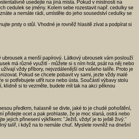
stentativně usedejte na jiná místa. Pokud v místnosti na
ch cedulek se jmény. Kolem sebe rozestavit např. cedulky se
náte a nemáte rádi, umístěte do jeho sousedství cedulky se
ujte prsty o stůl. Vhodné je rovněž hlasitě zívat a podpírat si
kový ubrousek a menší papírový. Látkový ubrousek vám poslouží
usek má různé využití - můžete si s ním hrát, psát na něj nebo
žívají vždy příbory, nejvzdálenější od vašeho talíře. Proto je
izovat. Pokud se chcete pobavit vy sami, jezte vždy malé
e si potřebujete utřít ruce nebo ústa. Součástí výbavy stolu
í, klidně si to vezměte, budete mít tak na akci pěknou
ou předkrm, halasně se divte, jaké to je chudé pohoštění,
í přidejte ocet a pak prohlaste, že je moc slaná, ostrá nebo
e jejich přinesení výkřikem: "Ježiš, vždyť je to ještě živý."
ý talíř, i když na to nemáte chuť. Myslete rovněž na dnešní