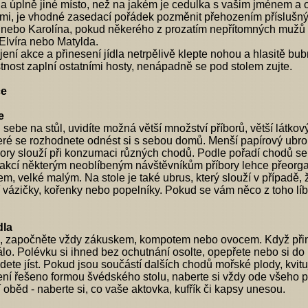
a úplně jiné místo, než na jakém je cedulka s vašim jménem a o
ami, je vhodné zasedací pořádek pozměnit přehozením příslušný
 nebo Karolína, pokud někerého z prozatím nepřítomných mužů z
Elvíra nebo Matylda.
ení akce a přinesení jídla netrpělivě klepte nohou a hlasitě bubn
tnost zaplní ostatními hosty, nenápadně se pod stolem zujte.
ce
e
d sebe na stůl, uvidíte možná větší množství příborů, větší lát
které se rozhodnete odnést si s sebou domů. Menší papírový ubro
bory slouží při konzumaci různých chodů. Podle pořadí chodů se u
 akcí některým neoblíbeným návštěvníkům příbory lehce přeorgan
m, velké malým. Na stole je také ubrus, který slouží v případě, ž
ší vázičky, kořenky nebo popelníky. Pokud se vám něco z toho líb
dla
, započněte vždy zákuskem, kompotem nebo ovocem. Když přines
álo. Polévku si ihned bez ochutnání osolte, opepřete nebo si do n
dete jíst. Pokud jsou součástí dalších chodů mořské plody, kvitujt
ní řešeno formou švédského stolu, naberte si vždy ode všeho pln
í oběd - naberte si, co vaše aktovka, kufřík či kapsy unesou.