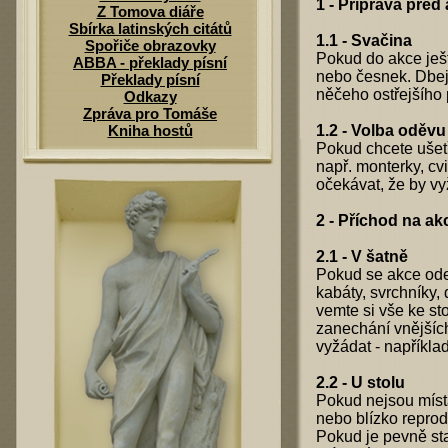
1 - Příprava před 
Z Tomova diáře
Sbírka latinských citátů
1.1 - Svačina
Spořiče obrazovky
Pokud do akce ješt
ABBA - překlady písní
nebo česnek. Dbejt
Překlady písní
něčeho ostřejšího 
Odkazy
Zpráva pro Tomáše
Kniha hostů
1.2 - Volba oděvu
Pokud chcete ušetř
např. monterky, c
očekávat, že by vyž
2 - Příchod na ak
2.1 - V šatně
Pokud se akce ode
kabáty, svrchníky,
vemte si vše ke st
zanechání vnějších
vyžádat - napříkla
2.2 - U stolu
Pokud nejsou míst
nebo blízko reprod
Pokud je pevně st