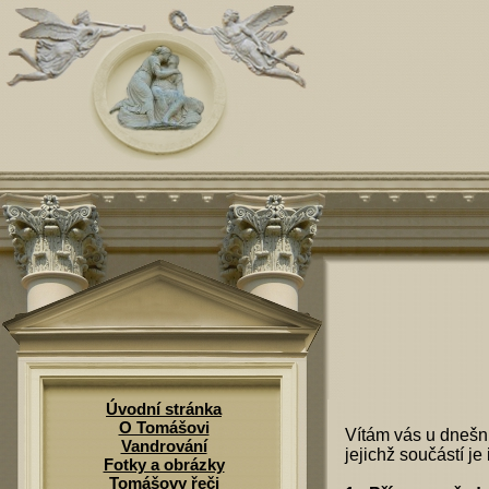
Úvodní stránka
O Tomášovi
Vítám vás u dnešn
Vandrování
jejichž součástí j
Fotky a obrázky
Tomášovy řeči