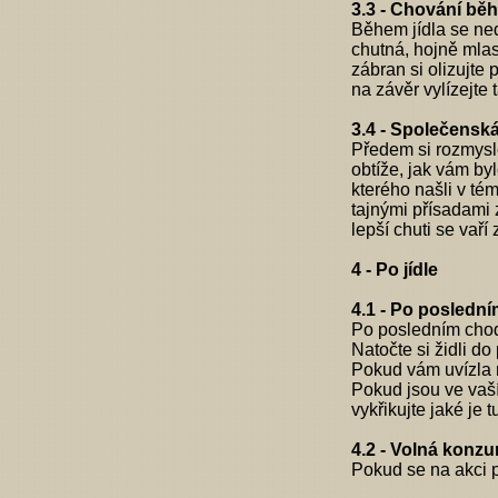
3.3 - Chování běh
Během jídla se ned
chutná, hojně mlas
zábran si olizujte
na závěr vylízejte 
3.4 - Společensk
Předem si rozmysl
obtíže, jak vám byl
kterého našli v té
tajnými přísadami 
lepší chuti se vaří
4 - Po jídle
4.1 - Po posledn
Po posledním chodu
Natočte si židli d
Pokud vám uvízla 
Pokud jsou ve vaší
vykřikujte jaké je
4.2 - Volná konz
Pokud se na akci p