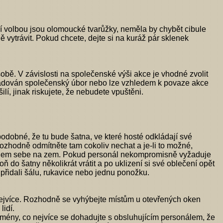
ší volbou jsou olomoucké tvarůžky, neměla by chybět cibule
vytrávit. Pokud chcete, dejte si na kuráž pár sklenek
sobě. V závislosti na společenské výši akce je vhodné zvolit
yžadován společenský úbor nebo lze vzhledem k povaze akce
lí, jinak riskujete, že nebudete vpuštěni.
obné, že tu bude šatna, ve které hosté odkládají své
Rozhodně odmítněte tam cokoliv nechat a je-li to možné,
te kolem sebe na zem. Pokud personál nekompromisně vyžaduje
do šatny několikrát vrátit a po uklizení si své oblečení opět
přidali šálu, rukavice nebo jednu ponožku.
nejvíce. Rozhodně se vyhýbejte místům u otevřených oken
idí.
mény, co nejvíce se dohadujte s obsluhujícím personálem, že