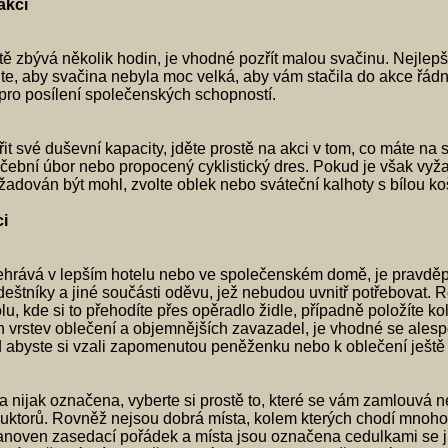
akcí
ě zbývá několik hodin, je vhodné pozřít malou svačinu. Nejlep
e, aby svačina nebyla moc velká, aby vám stačila do akce řádně 
pro posílení společenských schopností.
it své duševní kapacity, jděte prostě na akci v tom, co máte na 
vičební úbor nebo propocený cyklistický dres. Pokud je však v
adován být mohl, zvolte oblek nebo sváteční kalhoty s bílou koši
ci
hrává v lepším hotelu nebo ve společenském domě, je pravděpod
 deštníky a jiné součásti oděvu, jež nebudou uvnitř potřebovat. 
olu, kde si to přehodíte přes opěradlo židle, případně položí
 vrstev oblečení a objemnějších zavazadel, je vhodné se alespoň 
d abyste si vzali zapomenutou peněženku nebo k oblečení ještě 
a nijak označena, vyberte si prostě to, které se vám zamlouvá 
uktorů. Rovněž nejsou dobrá místa, kolem kterých chodí mnoho l
anoven zasedací pořádek a místa jsou označena cedulkami se j