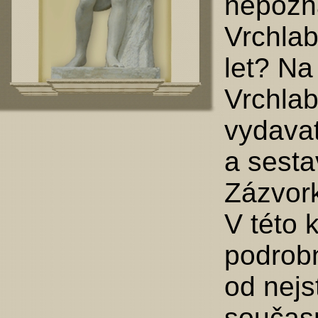
nepozná
Vrchlab
let? Na
Vrchlab
vydavat
a sesta
Zázvor
V této 
podrobn
od nejs
současn