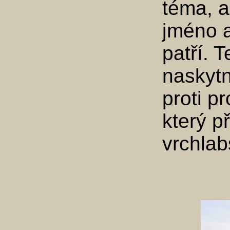
téma, a
jméno 
patří. 
naskyt
proti p
který p
vrchlab