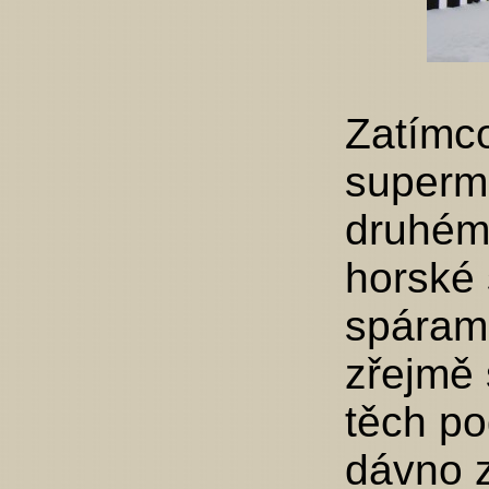
Zatímco
supermo
druhém 
horské 
spáram
zřejmě 
těch po
dávno z