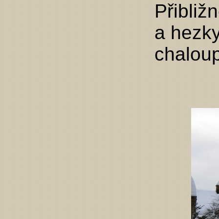
Přibliž
a hezk
chalou