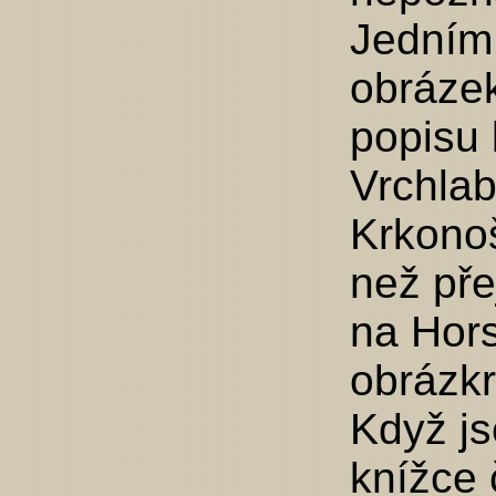
Jedním 
obrázek
popisu 
Vrchlab
Krkonoš
než př
na Hor
obrázkr
Když js
knížce 