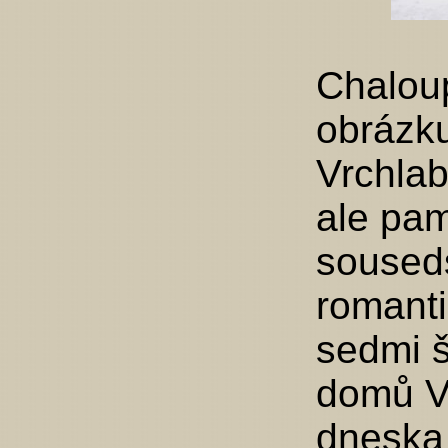
Chalou
obrázk
Vrchlab
ale pam
souseds
romanti
sedmi š
domů Vr
dneska