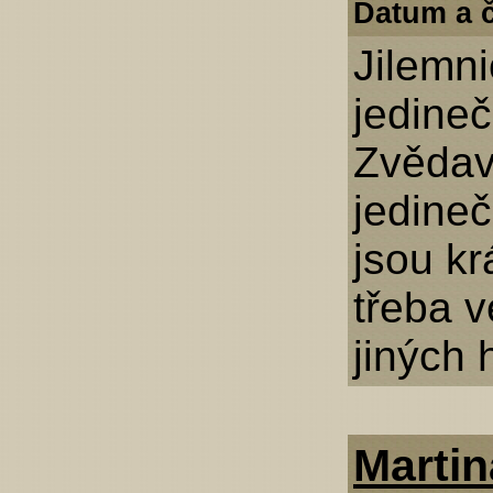
Datum a č
Jilemni
jedine
Zvědavá
jedineč
jsou kr
třeba v
jiných 
Martin