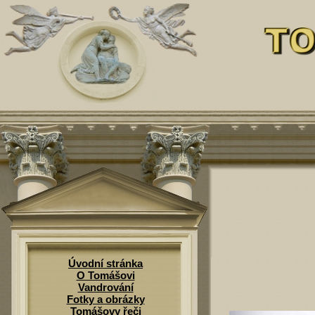
Úvodní stránka
O Tomášovi
Vandrování
Fotky a obrázky
Tomášovy řeči