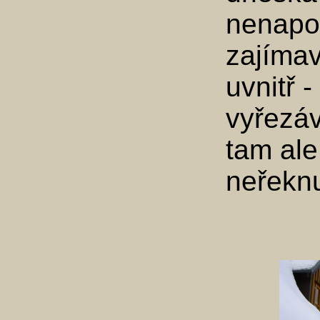
nenapoč
zajímav
uvnitř 
vyřezá
tam ale
neřekn