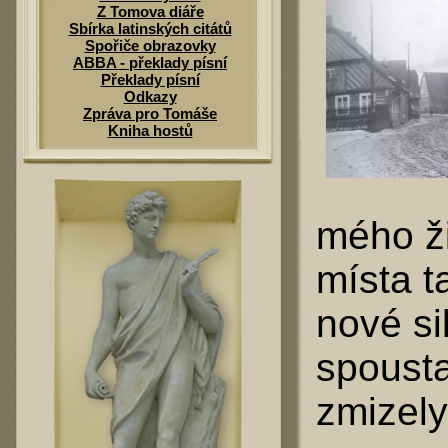
Z Tomova diáře
Sbírka latinských citátů
Spořiče obrazovky
ABBA - překlady písní
Překlady písní
Odkazy
Zpráva pro Tomáše
Kniha hostů
mého ži
místa t
nové sil
spoust
zmizely