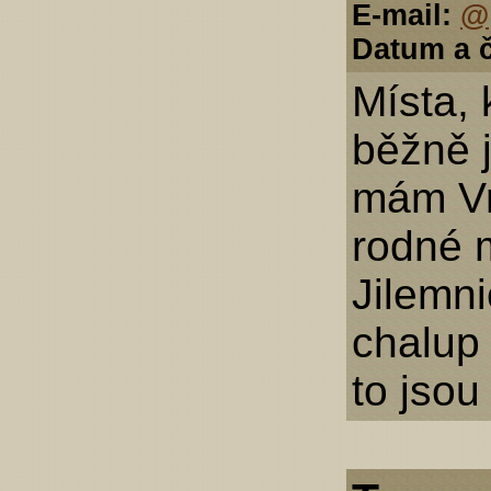
E-mail:
@
Datum a č
Místa,
běžně j
mám Vrc
rodné 
Jilemni
chalup
to jso