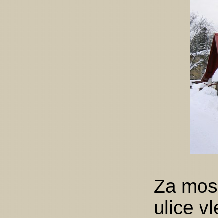
Za most
ulice v