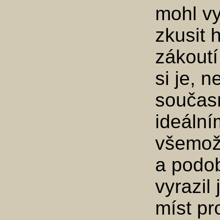
mohl vy
zkusit 
zákoutí
si je, 
současn
ideální
všemožn
a podo
vyrazil
míst pr