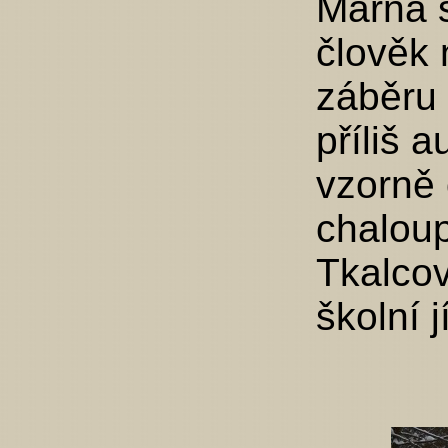
Marná 
člověk 
záběru 
příliš 
vzorně
chaloup
Tkalcov
školní j