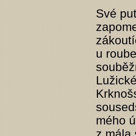
Své pu
zapome
zákout
u rouben
souběžn
Lužické 
Krknošs
souseds
mého ú
z mála 