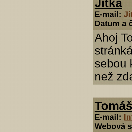
Jitka
E-mail:
J
Datum a č
Ahoj To
stránk
sebou k
než zda
Tomáš 
E-mail:
I
Webová s