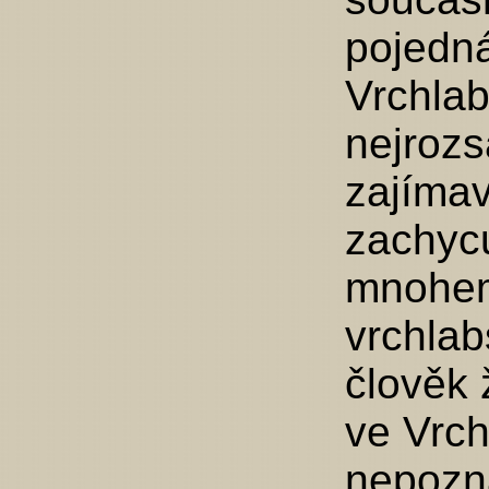
pojedn
Vrchlab
nejrozs
zajímav
zachycu
mnohem 
vrchlab
člověk 
ve Vrch
nepozn