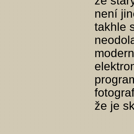
ze star
není ji
takhle 
neodola
moderní
elektrom
progra
fotogra
že je sk