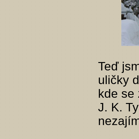
Teď jsm
uličky 
kde se 
J. K. Ty
nezajím