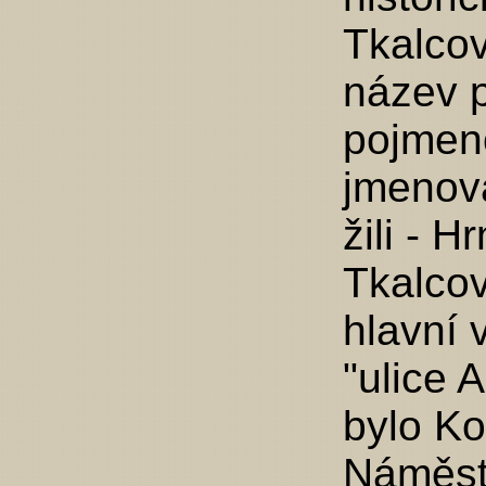
Tkalcov
název p
pojmeno
jmenova
žili - 
Tkalcov
hlavní 
"ulice 
bylo Ko
Náměst