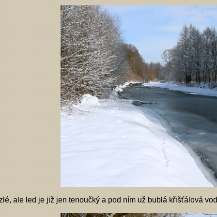
lé, ale led je již jen tenoučký a pod ním už bublá křišťálová vo