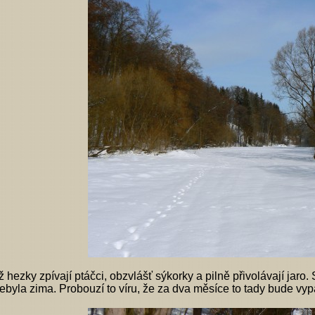
 hezky zpívají ptáčci, obzvlášť sýkorky a pilně přivolávají jaro
 nebyla zima. Probouzí to víru, že za dva měsíce to tady bude vy