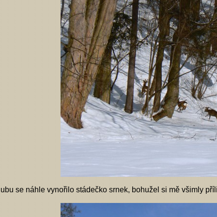
ubu se náhle vynořilo stádečko srnek, bohužel si mě všimly příli