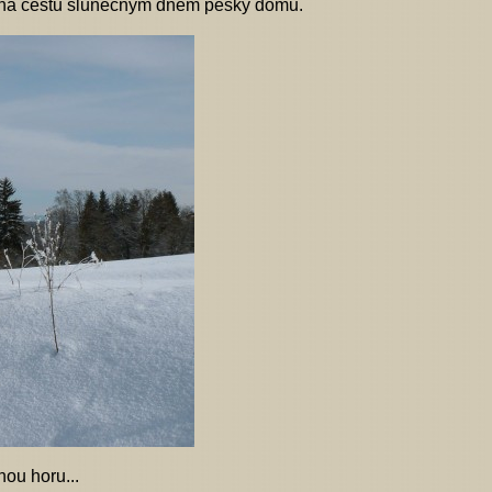
cté na cestu slunečným dnem pěšky domů.
ou horu...