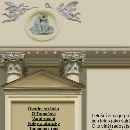
Úvodní stránka
O Tomášovi
Letošní zima je po
Vandrování
jich letos jako šaf
Fotky a obrázky
O to větší radost 
Tomášovy řeči