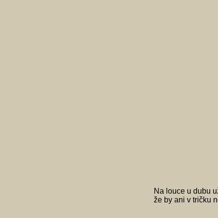
Na louce u dubu už
že by ani v tričku