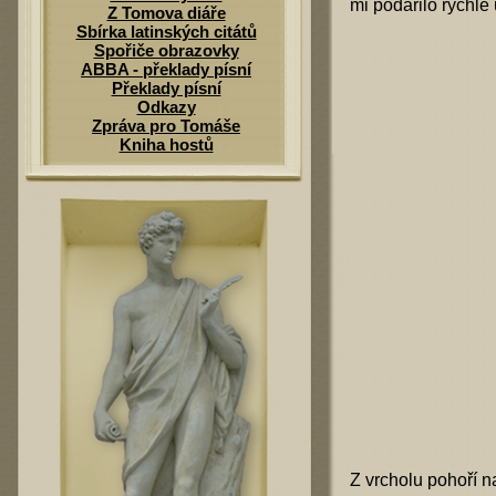
mi podařilo rychle
Z Tomova diáře
Sbírka latinských citátů
Spořiče obrazovky
ABBA - překlady písní
Překlady písní
Odkazy
Zpráva pro Tomáše
Kniha hostů
Z vrcholu pohoří n