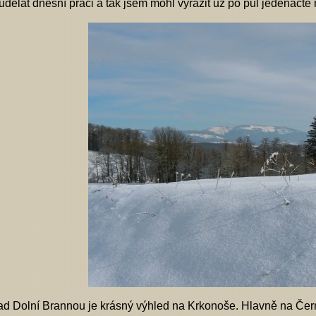
 udělat dnešní práci a tak jsem mohl vyrazit už po půl jedená
ad Dolní Brannou je krásný výhled na Krkonoše. Hlavně na Čern