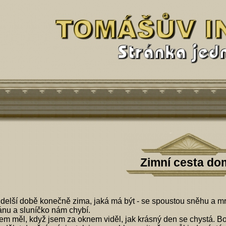
Zimní cesta do
 delší době konečně zima, jaká má být - se spoustou sněhu a mr
ránu a sluníčko nám chybí.
jsem měl, když jsem za oknem viděl, jak krásný den se chystá. B